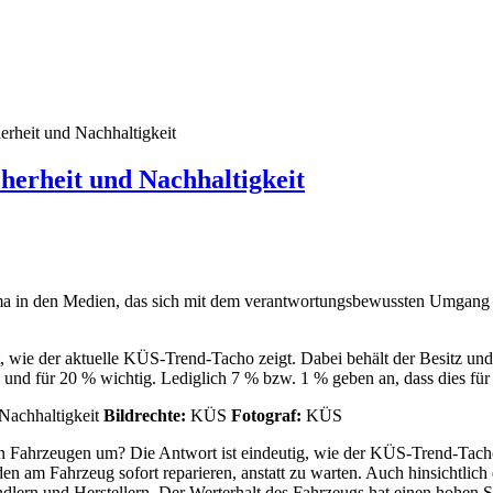
erheit und Nachhaltigkeit
herheit und Nachhaltigkeit
hema in den Medien, das sich mit dem verantwortungsbewussten Umgan
t, wie der aktuelle KÜS-Trend-Tacho zeigt. Dabei behält der Besitz u
g und für 20 % wichtig. Lediglich 7 % bzw. 1 % geben an, dass dies für
Bildrechte:
KÜS
Fotograf:
KÜS
en Fahrzeugen um? Die Antwort ist eindeutig, wie der KÜS-Trend-Tach
n am Fahrzeug sofort reparieren, anstatt zu warten. Auch hinsichtlich 
lern und Herstellern. Der Werterhalt des Fahrzeugs hat einen hohen S