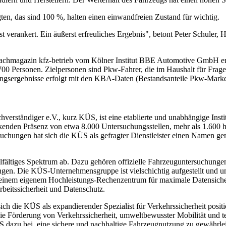
gten, das sind 100 %, halten einen einwandfreien Zustand für wichtig.
st verankert. Ein äußerst erfreuliches Ergebnis", betont Peter Schuler
achmagazin kfz-betrieb vom Kölner Institut BBE Automotive GmbH ers
00 Personen. Zielpersonen sind Pkw-Fahrer, die im Haushalt für Frage
ngsergebnisse erfolgt mit den KBA-Daten (Bestandsanteile Pkw-Marke
erständiger e.V., kurz KÜS, ist eine etablierte und unabhängige Instit
kenden Präsenz von etwa 8.000 Untersuchungsstellen, mehr als 1.600 ho
uchungen hat sich die KÜS als gefragter Dienstleister einen Namen ge
elfältiges Spektrum ab. Dazu gehören offizielle Fahrzeuguntersuchung
en. Die KÜS-Unternehmensgruppe ist vielschichtig aufgestellt und um
em eigenem Hochleistungs-Rechenzentrum für maximale Datensicher
eitssicherheit und Datenschutz.
t sich die KÜS als expandierender Spezialist für Verkehrssicherheit posi
ie Förderung von Verkehrssicherheit, umweltbewusster Mobilität und te
S dazu bei, eine sichere und nachhaltige Fahrzeugnutzung zu gewährlei