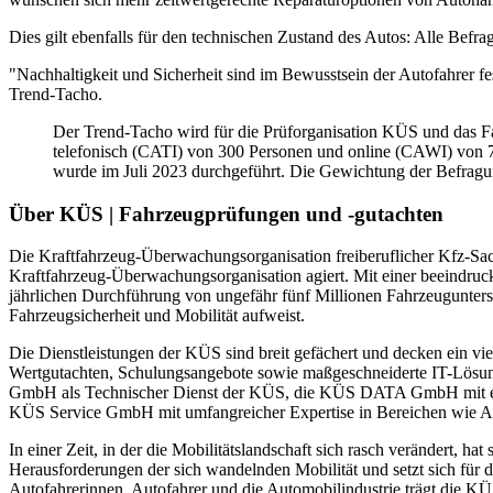
Dies gilt ebenfalls für den technischen Zustand des Autos: Alle Befra
"Nachhaltigkeit und Sicherheit sind im Bewusstsein der Autofahrer fe
Trend-Tacho.
Der Trend-Tacho wird für die Prüforganisation KÜS und das F
telefonisch (CATI) von 300 Personen und online (CAWI) von 7
wurde im Juli 2023 durchgeführt. Die Gewichtung der Befragu
Über KÜS | Fahrzeugprüfungen und -gutachten
Die Kraftfahrzeug-Überwachungsorganisation freiberuflicher Kfz-Sachv
Kraftfahrzeug-Überwachungsorganisation agiert. Mit einer beeindruc
jährlichen Durchführung von ungefähr fünf Millionen Fahrzeugunters
Fahrzeugsicherheit und Mobilität aufweist.
Die Dienstleistungen der KÜS sind breit gefächert und decken ein vi
Wertgutachten, Schulungsangebote sowie maßgeschneiderte IT-Lösung
GmbH als Technischer Dienst der KÜS, die KÜS DATA GmbH mit ein
KÜS Service GmbH mit umfangreicher Expertise in Bereichen wie Arb
In einer Zeit, in der die Mobilitätslandschaft sich rasch verändert, ha
Herausforderungen der sich wandelnden Mobilität und setzt sich für d
Autofahrerinnen, Autofahrer und die Automobilindustrie trägt die KÜ