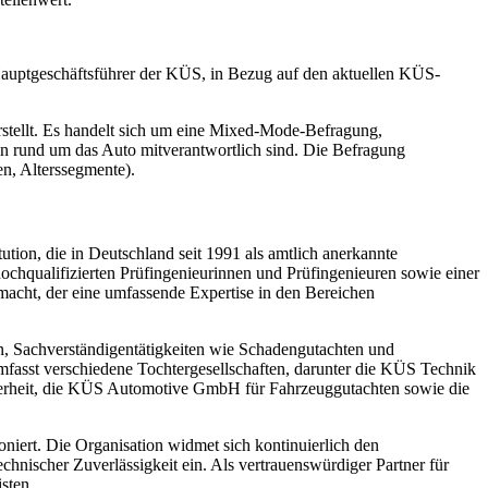
, Hauptgeschäftsführer der KÜS, in Bezug auf den aktuellen KÜS-
tellt. Es handelt sich um eine Mixed-Mode-Befragung,
n rund um das Auto mitverantwortlich sind. Die Befragung
n, Alterssegmente).
ution, die in Deutschland seit 1991 als amtlich anerkannte
chqualifizierten Prüfingenieurinnen und Prüfingenieuren sowie einer
macht, der eine umfassende Expertise in den Bereichen
en, Sachverständigentätigkeiten wie Schadengutachten und
fasst verschiedene Tochtergesellschaften, darunter die KÜS Technik
heit, die KÜS Automotive GmbH für Fahrzeuggutachten sowie die
tioniert. Die Organisation widmet sich kontinuierlich den
chnischer Zuverlässigkeit ein. Als vertrauenswürdiger Partner für
sten.